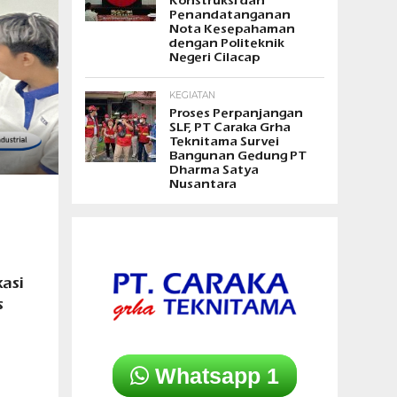
Konstruksi dan
Penandatanganan
Nota Kesepahaman
dengan Politeknik
Negeri Cilacap
KEGIATAN
Proses Perpanjangan
SLF, PT Caraka Grha
Teknitama Survei
Bangunan Gedung PT
Dharma Satya
Nusantara
asi
s
Whatsapp 1