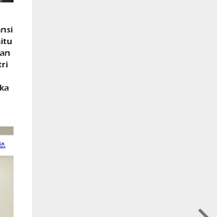
ansi
itu
ian
ri
aka