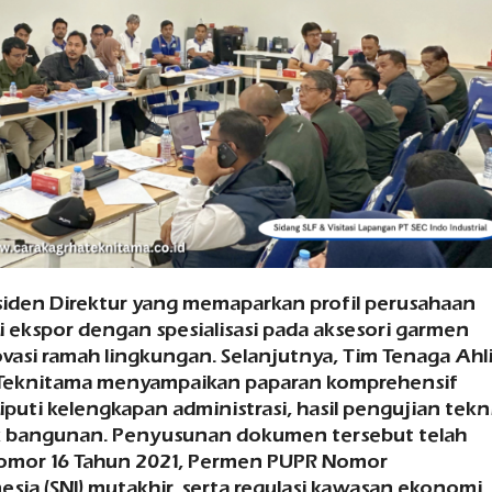
iden Direktur yang memaparkan profil perusahaan
i ekspor dengan spesialisasi pada aksesori garmen
ovasi ramah lingkungan. Selanjutnya, Tim Tenaga Ahl
 Teknitama menyampaikan paparan komprehensif
iputi kelengkapan administrasi, hasil pengujian tekni
pek bangunan. Penyusunan dokumen tersebut telah
omor 16 Tahun 2021, Permen PUPR Nomor
sia (SNI) mutakhir, serta regulasi kawasan ekonomi