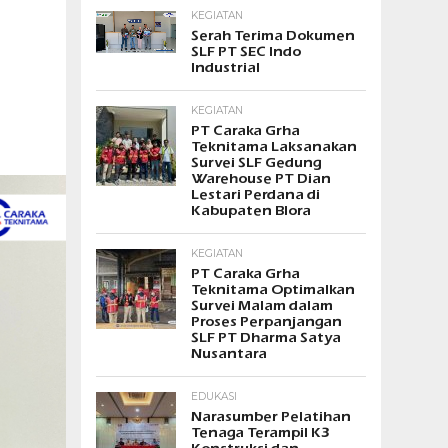
KEGIATAN
Serah Terima Dokumen
SLF PT SEC Indo
Industrial
KEGIATAN
PT Caraka Grha
Teknitama Laksanakan
Survei SLF Gedung
Warehouse PT Dian
Lestari Perdana di
Kabupaten Blora
KEGIATAN
PT Caraka Grha
Teknitama Optimalkan
Survei Malam dalam
Proses Perpanjangan
SLF PT Dharma Satya
Nusantara
EDUKASI
Narasumber Pelatihan
Tenaga Terampil K3