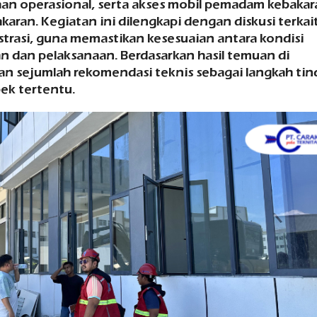
an operasional, serta akses mobil pemadam kebakar
karan. Kegiatan ini dilengkapi dengan diskusi terkai
rasi, guna memastikan kesesuaian antara kondisi
dan pelaksanaan. Berdasarkan hasil temuan di
an sejumlah rekomendasi teknis sebagai langkah tin
ek tertentu.