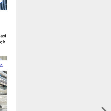
asi
pek