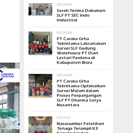
KEGIATAN
Serah Terima Dokumen
SLF PT SEC Indo
Industrial
KEGIATAN
PT Caraka Grha
Teknitama Laksanakan
Survei SLF Gedung
Warehouse PT Dian
Lestari Perdana di
Kabupaten Blora
KEGIATAN
PT Caraka Grha
Teknitama Optimalkan
Survei Malam dalam
Proses Perpanjangan
SLF PT Dharma Satya
Nusantara
EDUKASI
Narasumber Pelatihan
Tenaga Terampil K3