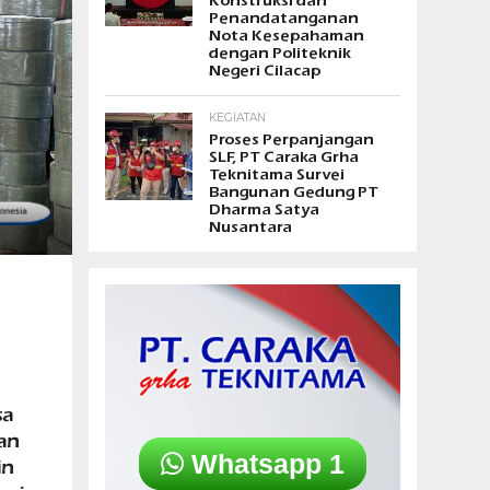
Konstruksi dan
Penandatanganan
Nota Kesepahaman
dengan Politeknik
Negeri Cilacap
KEGIATAN
Proses Perpanjangan
SLF, PT Caraka Grha
Teknitama Survei
Bangunan Gedung PT
Dharma Satya
Nusantara
sa
an
Whatsapp 1
in