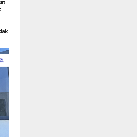
an
t
dak